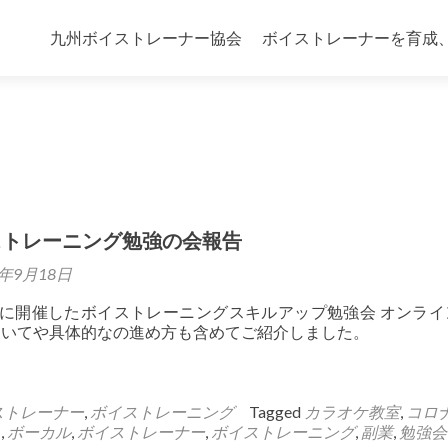
Skip
HOME
>
副業
to
九州ボイストレーナー協会
ボイストレーナーを育成
content
ストレーニング勉強の会報告
0年9月18日
）に開催したボイストレーニングスキルアップ勉強会 オンライ
ついてや具体的なの進め方も含めてご紹介しました。
ストレーナー
,
ボイストレーニング
Tagged
カラオケ教室
,
コロ
ス
,
ボーカル
,
ボイストレーナー
,
ボイストレーニング
,
副業
,
勉強会