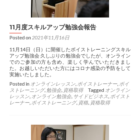
11月度スキルアップ勉強会報告
Posted on
2021年11月16日
11月14日（日）に開催したボイストレーニングスキル
アップ勉強会 久しぶりの勉強会でしたが、オンライン
でのご参加の方も含め、楽しく学んでいただきまし
た。お越しいただいた方にはコロナ感染の予防をして
実施いたしました。
Posted in
オンラインレッスン
,
ボイストレーナー
,
ボイ
ストレーニング
,
勉強会
,
資格取得
Tagged
オンライン
レッスン
,
オンライン勉強会
,
サイドビジネス
,
ボイスト
レーナー
,
ボイストレーニング
,
資格
,
資格取得