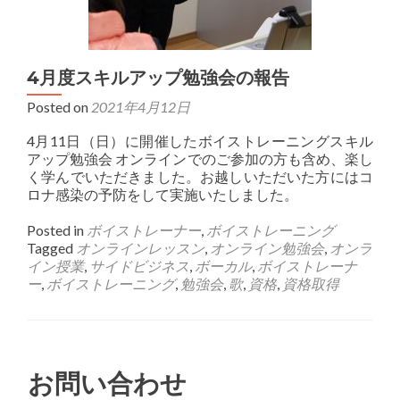
4月度スキルアップ勉強会の報告
Posted on
2021年4月12日
4月11日（日）に開催したボイストレーニングスキル
アップ勉強会 オンラインでのご参加の方も含め、楽し
く学んでいただきました。お越しいただいた方にはコ
ロナ感染の予防をして実施いたしました。
Posted in
ボイストレーナー
,
ボイストレーニング
Tagged
オンラインレッスン
,
オンライン勉強会
,
オンラ
イン授業
,
サイドビジネス
,
ボーカル
,
ボイストレーナ
ー
,
ボイストレーニング
,
勉強会
,
歌
,
資格
,
資格取得
お問い合わせ